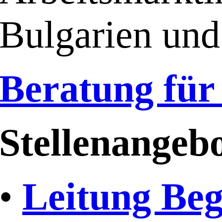
Bulgarien und
Beratung für
Stellenangebo
•
Leitung Be